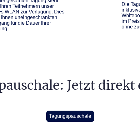
er gesamten Tagung steht
Die Tagu
 Ihren Teilnehmern unser
inklusiv
ies WLAN zur Verfügung. Dies
Whitebo
t Ihnen uneingeschränkten
im Preis
gang für die Dauer Ihrer
ohne zu
ung.
auschale: Jetzt direkt
Tagungspauschale