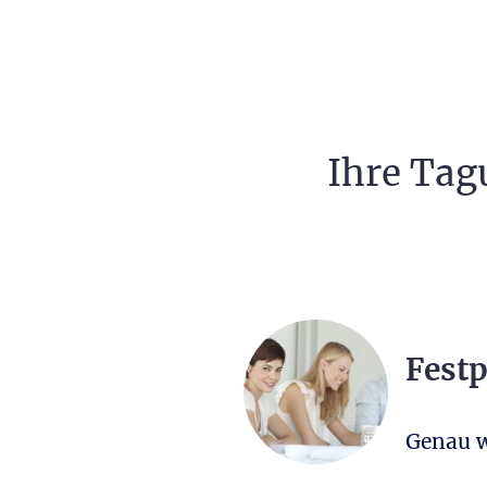
Ihre Tag
Festp
Genau w