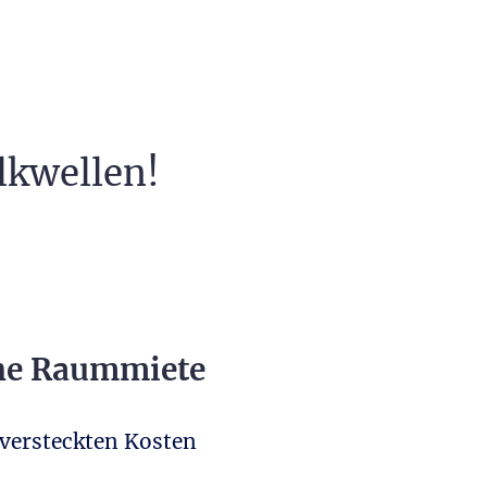
lkwellen!
ne Raummiete
 versteckten Kosten