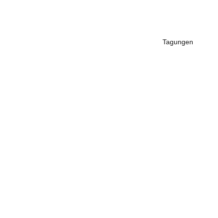
ents
Hochzeiten
Feiern
Restaurant
Tagungen
Ho