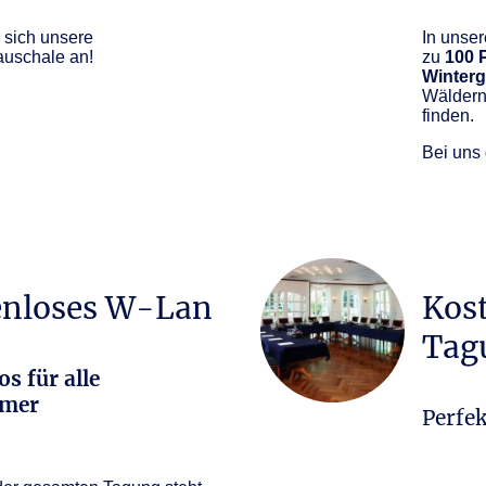
 sich unsere
In unse
uschale an!
zu
100 
Winterg
Wäldern
finden.
Bei uns 
enloses W-Lan
Kos
Tag
s für alle
hmer
Perfek