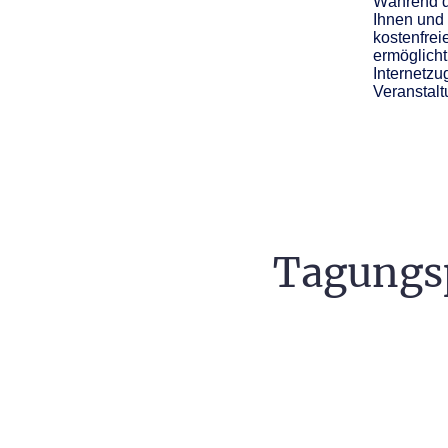
Während d
Ihnen und
kostenfre
ermöglich
Internetzu
Veranstalt
Tagungsp