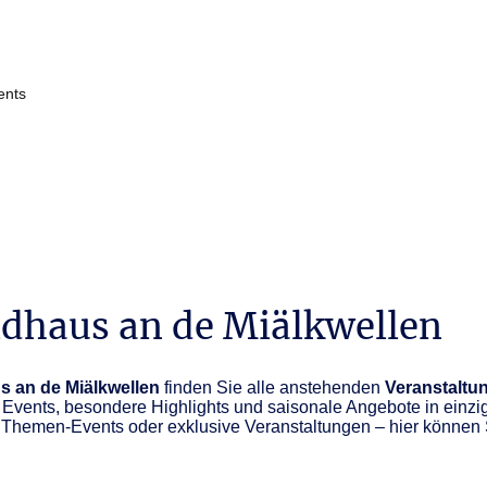
ents
Hochzeiten
Feiern
Restaurant
Tagungen
Ho
dhaus an de Miälkwellen
 an de Miälkwellen
finden Sie alle anstehenden
Veranstalt
Events, besondere Highlights und saisonale Angebote in einzi
Themen-Events oder exklusive Veranstaltungen – hier können Si