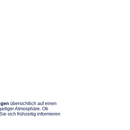
tel
Parken
Kontakt
Jobs
Pilger
Impressum
ungen
übersichtlich auf einen
gartiger Atmosphäre. Ob
e sich frühzeitig informieren